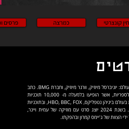
ין קונצרטי
כמרצה
פרסים ו
טים
מיוצג על ידי חברות המוזיקה הגדולות בעולם: יוניברסל מיוזיק, וורנר מיוזיק, וחברת BMG. כתב
מעל ל-1,000 קטעי מוזיקה לסרטים ולספריות, אשר הופיעו בלמעלה מ- 10,000 תוכניות
טלוויזיה ברחבי העולם, ברשתות הגדולות בעולם ביניהן נטפליקס, HBO, BBC, FOX, ובתוכניות
כמו ג'ימי קימל לייב, מאסטר שף, ועוד. בשנת 2024 יוצג סרט עם מוזיקה של עמית ויינר,
ידי הצוות של ג'יימס קמרון ובהפקתו.