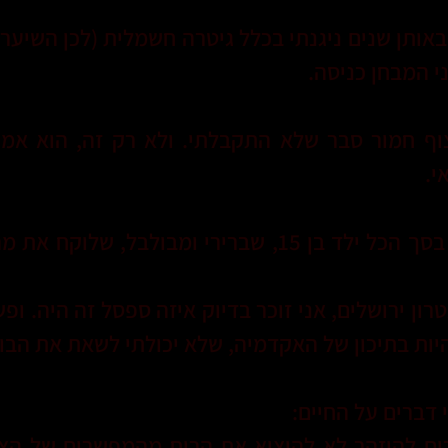
אותן שנים ניגנתי בכלל גיטרה חשמלית (לכן השיער ה
י המבחן כניסה.
וף חמור סבר שלא התקבלתי. ולא רק זה, הוא אמר
י.
יצאתי משם שבור ממש. בסך הכל ילד בן 15, שברירי ומבו
ן ירושלים, אני זוכר בדיוק איזה ספסל זה היה. ופש
להיות בתיכון של האקדמיה, שלא יכולתי לשאת את הבוש
 דברים על החיים:
יכים להיזהר לא להוציא את הרוח מהמפשרים של הצע