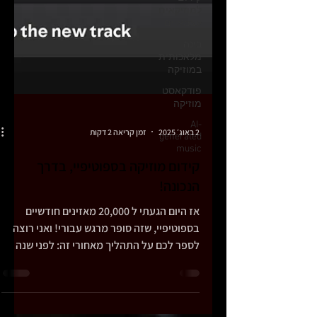
למוזיקאים
עצמאיים
בינה
מלאכותית
במוזיקה
פודקאסט
מוזיקה
AI-
generated
music
2 באוג׳ 2025
זמן קריאה 2 דקות
קידום מוזיקה בספוטיפיי, בדרך
הנכונה!
אז היום הגעתי ל 20,000 מאזינים חודשיים
בספוטיפיי, שזה סופר מרגש עבורי! ואני רוצה
לספר לכם על התהליך מאחורי זה: לפני שנה
וחצי הייתי עם 300...