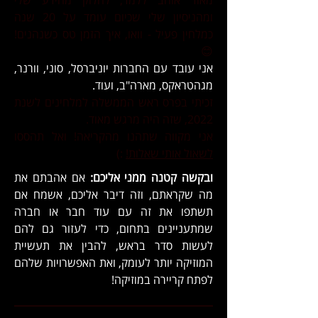
מאוד אוהב ללמד, לחלוק מהידע שלי
ומהניסיון שלי שכיום עומד על 20 שנה
כמלחין פעיל -
וואו, איך הזמן טס כשנהנים!
😊
אני עובד עם החברות יוניברסל, סוני, וורנר,
מגהטראקס, מארה"ב, ועוד.
זכיתי
בפרס ראש הממשלה למלחינים לשנת
2022
, שזה היה מרגש מאוד.
אני מקווה שתהנו מהקריאה! ואל תהססו
לשאול אותי שאלות!
:) ​​
ובקשה קטנה ממני אליכם:
אם אהבתם את
מה שקראתם, וזה דיבר אליכם, אשמח אם
תשתפו את זה עם עוד חבר או חברה
שמתעניינים בתחום, כדי לעזור גם להם
לעשות סדר בראש, להבין את תעשיית
המוזיקה יותר לעומק, ואת האפשרויות שלהם
לפתח קריירה במוזיקה!