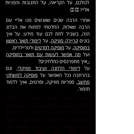
לכולכם, על הקריאה, על התגובות והפניות
אליי! 👏👏
אחרי הרבה שנים שאנשים פנו אליי עם
הרבה שאלות, החלטתי לפתוח את הבלוג
הזה, בשביל לתת לכם עוד מידע:
על איך
בונים
קריירה מוזיקה
, על
לימודי תואר ראשון
במוסיקה
, על
מוסיקה לסרטים
ולטריילרים,
ועל
מה אפשר לעשות עם תואר במוסיקה
-
איך מתפרנסים כמלחינים?
על
לימודי הלחנה ועיבוד מוזיקלי
, וגם
בהרחבה ככל האפשר על
מוסיקה למשחקי
מחשב,
ספריות מוזיקה, וסרטים, ואיך ללמוד
תזמור.
קצת על עצמי - אני ד"ר עמית ויינר, מלחין,
ופסנתרן,
וראש המחלקה ליצירה רב תחומית
באקדמיה למוסיקה ולמחול בירושלים,
שנבחרה כאחת מעשר המחלקות הטובות
בעולם בתחום ההלחנה הרב תחומית.
אני