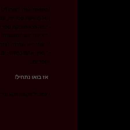
במאמר הזה, המחולק בש
של מוזיקת ספריות, שהי
* מה היא מוזיקת ספריות (ibrary Music
* איפה היא משמשת? 
* מתי היא נוצרה ולצור
* ואיך אתם כמלחינים 
ספריות.
אז בואו נתחיל!
אתחיל בקצת רקע על עצ