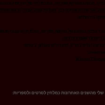
דיה, סרטים ומוזיקת ספריות, וגם כמלחין של יצירות קונצרטנטי
תואר דוקטור בקומפוזיציה, ואני מלחין מוזיקה כבר מעל 20 
יקה בירושלים.
ובד הרבה בתחום של מוזיקת ספריות, עולם חדש עבורי שנחשפ
 בישראל שעובדים בזה. 
בלים גדולים בחו"ל, מהגדולים בעולם, ביניהם:
 Universa
Warner Chappe
לי מהשנים האחרונות כמלחין לסרטים ולספריות: