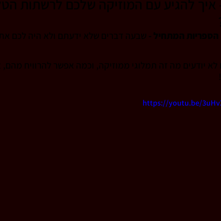
 איך להגיע עם המוזיקה שלכם לרשתות הטלו
יקה
קונטרפונקט
מוזיקה למחול
קידום למו
הספריות המתחיל - 
שבעה דברים שלא ידעתם ולא היה לכם את 
 לא יודעים מה זה תמלוגי ממוזיקה, וכמה אפשר להרוויח מהם, א
פודקאסט מוזיקה
AI-generated music
https://youtu.be/3uHv