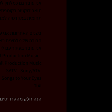
אני עובד גם כמלחין למ
תחומית באקדמיה למוס
בשנים האחרונות אני ע
חבורה של מלחינים כאן
אני עובד בעיקר עם ליי
l Production Music, 
ll Production Music
SATV - Sony/ATV 
Songs to Your Eyes
ועוד. 
הנה חלק מהקרדיטים ש