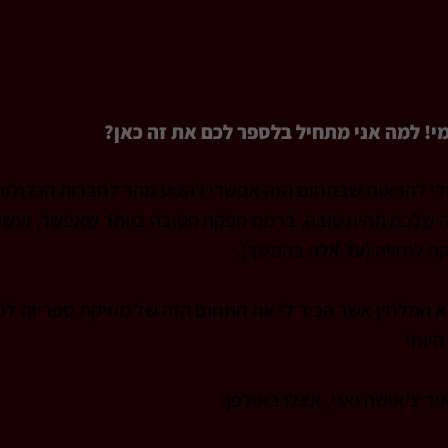
י! למה אני מתחיל בלספר לכם את זה כאן?
די להראות שבתחום הזה אפשרי להגיע מהר לחברות הגדולות 
ה שלכם תהיה טובה, ברמת הפקה הטובה ביותר שאפשר, ועשוי
קה למדיה (על אלה בהמשך).
א המלחין אשר הכיר לי את התחום הזה של מוזיקת ספריות לפנ
היום!
ור צ'אושה ואני, אצלו באולפן: