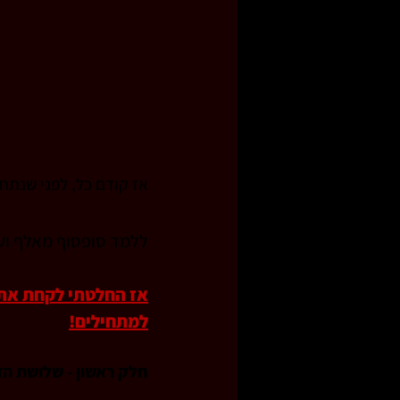
אז קודם כל, לפני שנתח
ללמד סופסוף מאלף ועד 
אז החלטתי לקחת את ה
למתחילים!
חלק ראשון - שלושת הד