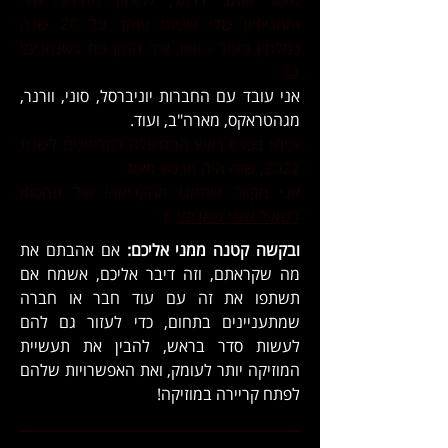
מאוד אוהב ללמד, לחלוק מהידע שלי
ומהניסיון שלי שכיום עומד על 20 שנה
כמלחין פעיל -
וואו, איך הזמן טס כשנהנים!
😊
אני עובד עם החברות יוניברסל, סוני, וורנר,
מגהטראקס, מארה"ב, ועוד.
זכיתי
בפרס ראש הממשלה למלחינים לשנת
2022
, שזה היה מרגש מאוד.
אני מקווה שתהנו מהקריאה! ואל תהססו
לשאול אותי שאלות!
:) ​​
ובקשה קטנה ממני אליכם:
אם אהבתם את
מה שקראתם, וזה דיבר אליכם, אשמח אם
תשתפו את זה עם עוד חבר או חברה
שמתעניינים בתחום, כדי לעזור גם להם
לעשות סדר בראש, להבין את תעשיית
המוזיקה יותר לעומק, ואת האפשרויות שלהם
לפתח קריירה במוזיקה!