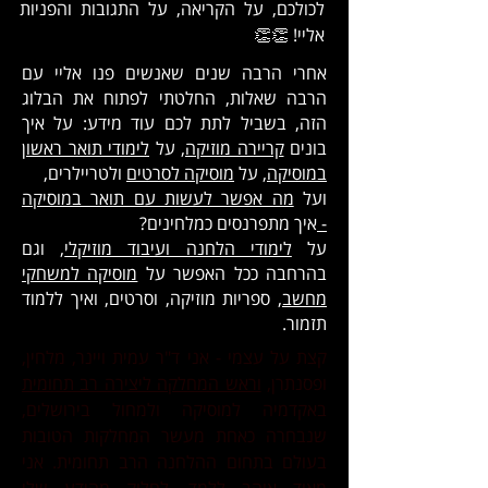
לכולכם, על הקריאה, על התגובות והפניות
אליי! 👏👏
אחרי הרבה שנים שאנשים פנו אליי עם
הרבה שאלות, החלטתי לפתוח את הבלוג
הזה, בשביל לתת לכם עוד מידע:
על איך
בונים
קריירה מוזיקה
, על
לימודי תואר ראשון
במוסיקה
, על
מוסיקה לסרטים
ולטריילרים,
ועל
מה אפשר לעשות עם תואר במוסיקה
-
איך מתפרנסים כמלחינים?
על
לימודי הלחנה ועיבוד מוזיקלי
, וגם
בהרחבה ככל האפשר על
מוסיקה למשחקי
מחשב,
ספריות מוזיקה, וסרטים, ואיך ללמוד
תזמור.
קצת על עצמי - אני ד"ר עמית ויינר, מלחין,
ופסנתרן,
וראש המחלקה ליצירה רב תחומית
באקדמיה למוסיקה ולמחול בירושלים,
שנבחרה כאחת מעשר המחלקות הטובות
בעולם בתחום ההלחנה הרב תחומית.
אני