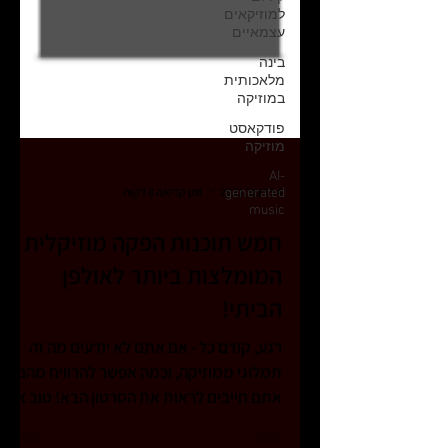
למוזיקאים
עצמאיים
בינה
מלאכותית
במוזיקה
פודקאסט
מוזיקה
AI-
generated
music
4 בדצמ׳ 2021
זמן קריאה 8 דקות
חמש תוכנות הפקה מוזיקלית
המומלצות ביותר לאולפן
הביתי!
רגע, קודם כל - אם אתם לא יודעים מה זה